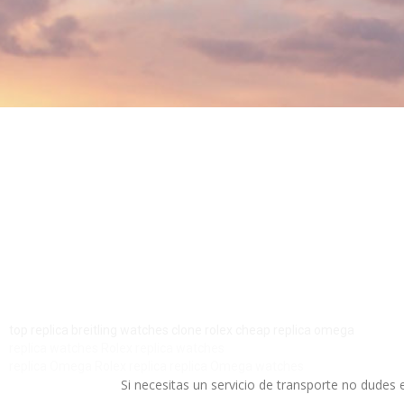
top replica breitling watches
clone rolex
cheap replica omega
replica watches
Rolex replica watches
replica Omega
Rolex replica
replica Omega watches
Si necesitas un servicio de transporte no dude