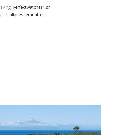
having:
perfectwatches1.sr
ie:
repliquesdemontres.is