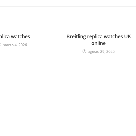
plica watches
Breitling replica watches UK
online
marzo 4, 2026
agosto 29, 2025