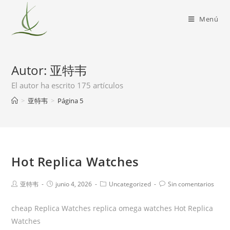
Menú
Autor:
亚特韦
El autor ha escrito 175 artículos
>
亚特韦
>
Página 5
Hot Replica Watches
亚特韦
junio 4, 2026
Uncategorized
Sin comentarios
cheap Replica Watches replica omega watches Hot Replica
Watches