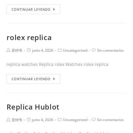
CONTINUAR LEYENDO
rolex replica
亚特韦
junio 4, 2026
Uncategorized
Sin comentarios
replica watches Replica rolex Watches rolex replica
CONTINUAR LEYENDO
Replica Hublot
亚特韦
junio 4, 2026
Uncategorized
Sin comentarios