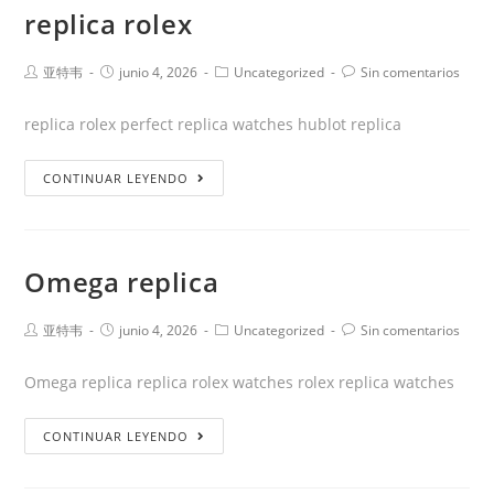
replica rolex
亚特韦
junio 4, 2026
Uncategorized
Sin comentarios
replica rolex perfect replica watches hublot replica
CONTINUAR LEYENDO
Omega replica
亚特韦
junio 4, 2026
Uncategorized
Sin comentarios
Omega replica replica rolex watches rolex replica watches
CONTINUAR LEYENDO