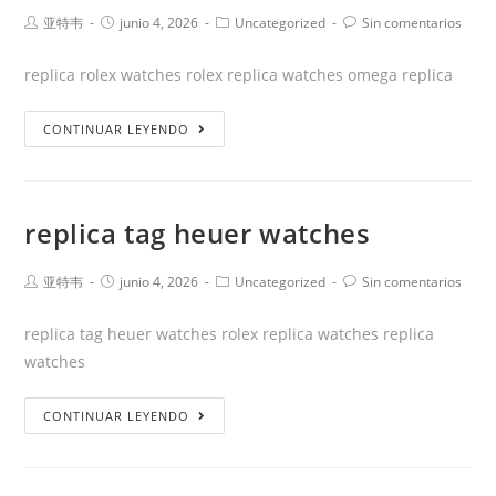
亚特韦
junio 4, 2026
Uncategorized
Sin comentarios
replica rolex watches rolex replica watches omega replica
CONTINUAR LEYENDO
replica tag heuer watches
亚特韦
junio 4, 2026
Uncategorized
Sin comentarios
replica tag heuer watches rolex replica watches replica
watches
CONTINUAR LEYENDO